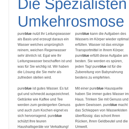
Die Spezialisten
Umkehrosmose 
pure
blue
nutzt Ihr Leitungswasser
pure
blue
kann die Aufgaben des
als Basis und erzeugt daraus ein
Wassers im Körper wieder optimal
Wasser welches ursprünglich
erfüllen. Wasser ist das einzige
reinem, weichen Regenwasser
Transportmittel in Ihrem Körper.
sehr ähnlich ist. Egal wie Ihr
pure
blue
erfüllt diese Aufgabe am
Leitungswasser beschaffen ist und
besten. Sie werden es spüren,
was für Sie wichtig ist. Wir haben
jeden Tag! pure
blue
ist für die
die Lösung die Sie mehr als
Zubereitung von Babynahrung
zufrieden stellen wird.
bestens zu empfehlen.
pure
blue
ist gutes Wasser. Es tut
Mit einer pure
blue
Hausquelle
gut und schmeckt ausgezeichnet.
haben Sie immer gutes Wasser im
Getränke wie Kaffee und Tee
Haus. Trinken Sie mit Genuss und
werden zum gesteigerten Genuss
gutem Gewissen. pure
blue
macht
und auch zum Kochen eignet es
das Schleppen von Wasserkisten
sich hervorragend. pure
blue
überflüssig: das schont Ihren
schützt Ihre teuren
Rücken, Ihren Geldbeutel und die
Haushaltsgeräte vor Verkalkung!
Umwelt.